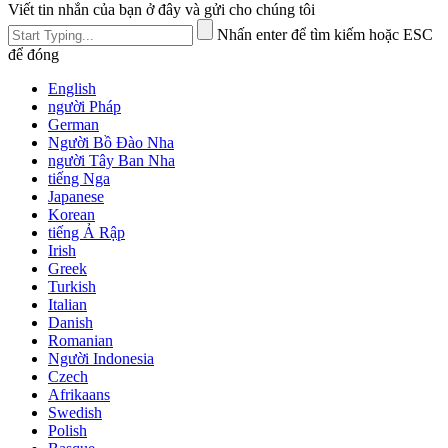
Viết tin nhắn của bạn ở đây và gửi cho chúng tôi
Nhấn enter để tìm kiếm hoặc ESC
để đóng
English
người Pháp
German
Người Bồ Đào Nha
người Tây Ban Nha
tiếng Nga
Japanese
Korean
tiếng Ả Rập
Irish
Greek
Turkish
Italian
Danish
Romanian
Người Indonesia
Czech
Afrikaans
Swedish
Polish