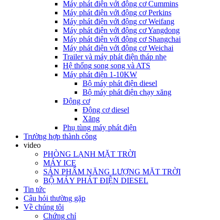
Máy phát điện với động cơ Cummins
Máy phát điện với động cơ Perkins
Máy phát điện với động cơ Weifang
Máy phát điện với động cơ Yangdong
Máy phát điện với động cơ Shangchai
Máy phát điện với động cơ Weichai
Trailer và máy phát điện tháp nhẹ
Hệ thống song song và ATS
Máy phát điện 1-10KW
Bộ máy phát điện diesel
Bộ máy phát điện chạy xăng
Động cơ
Động cơ diesel
Xăng
Phụ tùng máy phát điện
Trường hợp thành công
video
PHÒNG LẠNH MẶT TRỜI
MÁY ICE
SẢN PHẨM NĂNG LƯỢNG MẶT TRỜI
BỘ MÁY PHÁT ĐIỆN DIESEL
Tin tức
Câu hỏi thường gặp
Về chúng tôi
Chứng chỉ