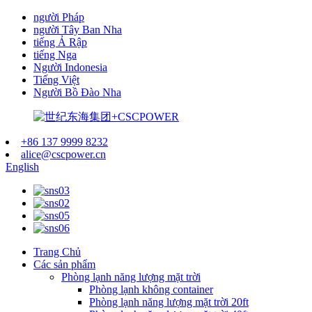
người Pháp
người Tây Ban Nha
tiếng Ả Rập
tiếng Nga
Người Indonesia
Tiếng Việt
Người Bồ Đào Nha
+86 137 9999 8232
alice@cscpower.cn
English
Trang Chủ
Các sản phẩm
Phòng lạnh năng lượng mặt trời
Phòng lạnh không container
Phòng lạnh năng lượng mặt trời 20ft