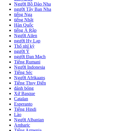
Người Bồ Đào Nha
người Tây Ban Nha
tiếng Nga
tiếng Nhật
Hàn Quốc
tiếng Ả Rập
Người Ailen
người Hy Lạp
Thổ nhĩ kỳ
người Ý
người Đan Mạch
Tiếng Rumani
Người Indonesia
Tiếng Séc
Người Afrikaans
Tiếng Thụy Điển
đánh bóng
Xứ Basque
Catalan
Esperanto
Tiếng Hindi
Lào
Người Albanian
Amharic
Tiếng Armenia