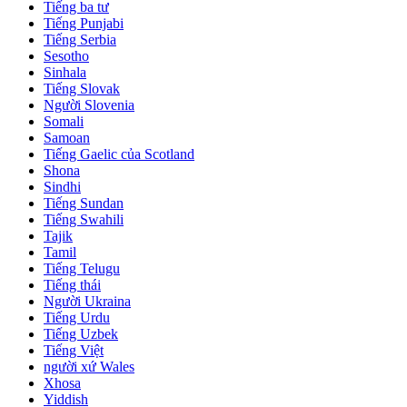
Tiếng ba tư
Tiếng Punjabi
Tiếng Serbia
Sesotho
Sinhala
Tiếng Slovak
Người Slovenia
Somali
Samoan
Tiếng Gaelic của Scotland
Shona
Sindhi
Tiếng Sundan
Tiếng Swahili
Tajik
Tamil
Tiếng Telugu
Tiếng thái
Người Ukraina
Tiếng Urdu
Tiếng Uzbek
Tiếng Việt
người xứ Wales
Xhosa
Yiddish