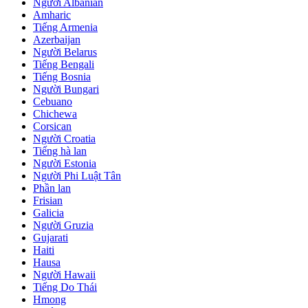
Người Albanian
Amharic
Tiếng Armenia
Azerbaijan
Người Belarus
Tiếng Bengali
Tiếng Bosnia
Người Bungari
Cebuano
Chichewa
Corsican
Người Croatia
Tiếng hà lan
Người Estonia
Người Phi Luật Tân
Phần lan
Frisian
Galicia
Người Gruzia
Gujarati
Haiti
Hausa
Người Hawaii
Tiếng Do Thái
Hmong