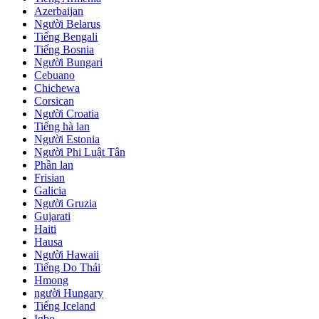
Azerbaijan
Người Belarus
Tiếng Bengali
Tiếng Bosnia
Người Bungari
Cebuano
Chichewa
Corsican
Người Croatia
Tiếng hà lan
Người Estonia
Người Phi Luật Tân
Phần lan
Frisian
Galicia
Người Gruzia
Gujarati
Haiti
Hausa
Người Hawaii
Tiếng Do Thái
Hmong
người Hungary
Tiếng Iceland
Igbo