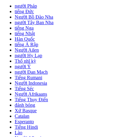
người Pháp
tiếng Đức
Người Bồ Đào Nha
người Tây Ban Nha
tiếng Nga
tiếng Nhật
Hàn Quốc
tiếng Ả Rập
Người Ailen
người Hy Lạp
Thổ nhĩ kỳ
người Ý
người Đan Mạch
Tiếng Rumani
Người Indonesia
Tiếng Séc
Người Afrikaans
Tiếng Thụy Điển
đánh bóng
Xứ Basque
Catalan
Esperanto
Tiếng Hindi
Lào