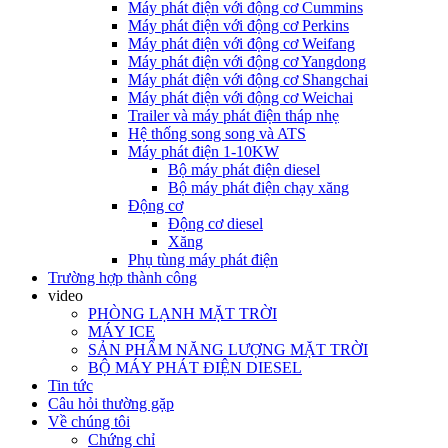
Máy phát điện với động cơ Cummins
Máy phát điện với động cơ Perkins
Máy phát điện với động cơ Weifang
Máy phát điện với động cơ Yangdong
Máy phát điện với động cơ Shangchai
Máy phát điện với động cơ Weichai
Trailer và máy phát điện tháp nhẹ
Hệ thống song song và ATS
Máy phát điện 1-10KW
Bộ máy phát điện diesel
Bộ máy phát điện chạy xăng
Động cơ
Động cơ diesel
Xăng
Phụ tùng máy phát điện
Trường hợp thành công
video
PHÒNG LẠNH MẶT TRỜI
MÁY ICE
SẢN PHẨM NĂNG LƯỢNG MẶT TRỜI
BỘ MÁY PHÁT ĐIỆN DIESEL
Tin tức
Câu hỏi thường gặp
Về chúng tôi
Chứng chỉ