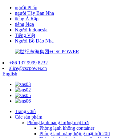
người Pháp
người Tây Ban Nha
tiếng Ả Rập
tiếng Nga
Người Indonesia
Tiếng Việt
Người Bồ Đào Nha
+86 137 9999 8232
alice@cscpower.cn
English
Trang Chủ
Các sản phẩm
Phòng lạnh năng lượng mặt trời
Phòng lạnh không container
Phòng lạnh năng lượng mặt trời 20ft