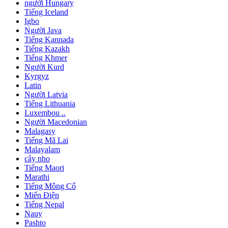
người Hungary
Tiếng Iceland
Igbo
Người Java
Tiếng Kannada
Tiếng Kazakh
Tiếng Khmer
Người Kurd
Kyrgyz
Latin
Người Latvia
Tiếng Lithuania
Luxembou ..
Người Macedonian
Malagasy
Tiếng Mã Lai
Malayalam
cây nho
Tiếng Maori
Marathi
Tiếng Mông Cổ
Miến Điện
Tiếng Nepal
Nauy
Pashto