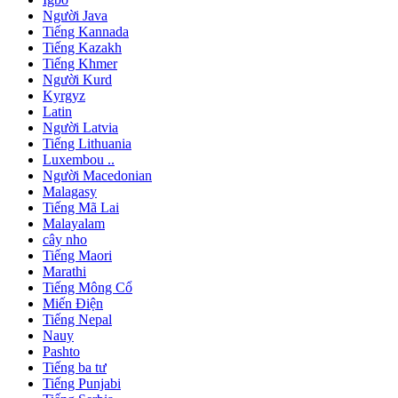
Người Java
Tiếng Kannada
Tiếng Kazakh
Tiếng Khmer
Người Kurd
Kyrgyz
Latin
Người Latvia
Tiếng Lithuania
Luxembou ..
Người Macedonian
Malagasy
Tiếng Mã Lai
Malayalam
cây nho
Tiếng Maori
Marathi
Tiếng Mông Cổ
Miến Điện
Tiếng Nepal
Nauy
Pashto
Tiếng ba tư
Tiếng Punjabi