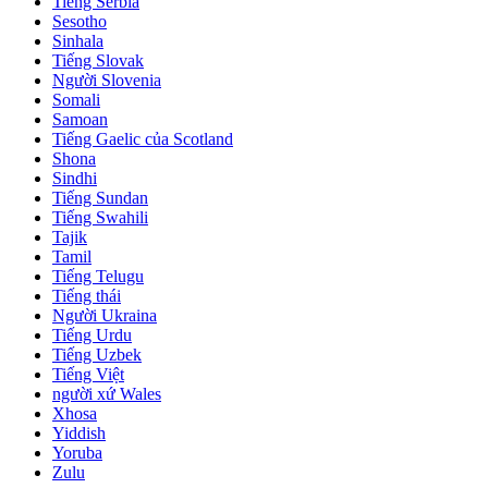
Tiếng Serbia
Sesotho
Sinhala
Tiếng Slovak
Người Slovenia
Somali
Samoan
Tiếng Gaelic của Scotland
Shona
Sindhi
Tiếng Sundan
Tiếng Swahili
Tajik
Tamil
Tiếng Telugu
Tiếng thái
Người Ukraina
Tiếng Urdu
Tiếng Uzbek
Tiếng Việt
người xứ Wales
Xhosa
Yiddish
Yoruba
Zulu