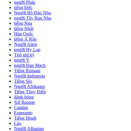
người Pháp
tiếng Đức
Người Bồ Đào Nha
người Tây Ban Nha
tiếng Nga
tiếng Nhật
Hàn Quốc
tiếng Ả Rập
Người Ailen
người Hy Lạp
Thổ nhĩ kỳ
người Ý
người Đan Mạch
Tiếng Rumani
Người Indonesia
Tiếng Séc
Người Afrikaans
Tiếng Thụy Điển
đánh bóng
Xứ Basque
Catalan
Esperanto
Tiếng Hindi
Lào
Người Albanian