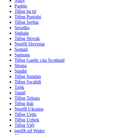
Nauy
Pashto
Tiếng ba tư
Tiếng Punjabi
Tiếng Serbia
Sesotho
Sinhala
Tiếng Slovak
Người Slovenia
Somali
Samoan
Tiếng Gaelic của Scotland
Shona
Sindhi
Tiếng Sundan
Tiếng Swahili
Tajik
Tamil
Tiếng Telugu
Tiếng thái
Người Ukraina
Tiếng Urdu
Tiếng Uzbek
Tiếng Việt
người xứ Wales