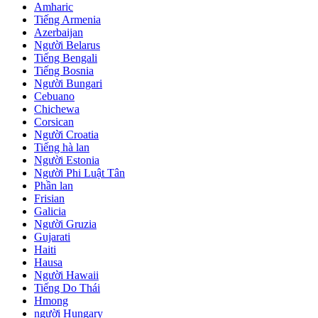
Amharic
Tiếng Armenia
Azerbaijan
Người Belarus
Tiếng Bengali
Tiếng Bosnia
Người Bungari
Cebuano
Chichewa
Corsican
Người Croatia
Tiếng hà lan
Người Estonia
Người Phi Luật Tân
Phần lan
Frisian
Galicia
Người Gruzia
Gujarati
Haiti
Hausa
Người Hawaii
Tiếng Do Thái
Hmong
người Hungary