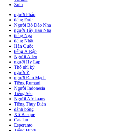
Zulu
người Pháp
tiếng Đức
Người Bồ Đào Nha
người Tây Ban Nha
tiếng Nga
tiếng Nhật
Hàn Quốc
tiếng Ả Rập
Người Ailen
người Hy Lạp
Thổ nhĩ kỳ
người Ý
người Đan Mạch
Tiếng Rumani
Người Indonesia
Tiếng Séc
Người Afrikaans
Tiếng Thụy Điển
đánh bóng
Xứ Basque
Catalan
Esperanto
Tiếng Hindi