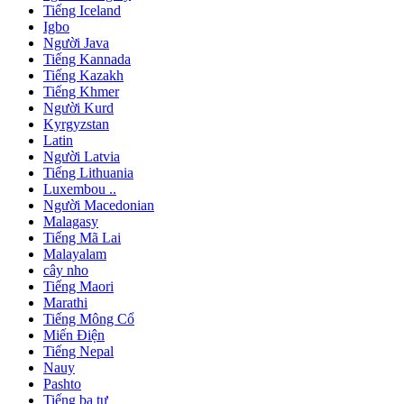
Tiếng Iceland
Igbo
Người Java
Tiếng Kannada
Tiếng Kazakh
Tiếng Khmer
Người Kurd
Kyrgyzstan
Latin
Người Latvia
Tiếng Lithuania
Luxembou ..
Người Macedonian
Malagasy
Tiếng Mã Lai
Malayalam
cây nho
Tiếng Maori
Marathi
Tiếng Mông Cổ
Miến Điện
Tiếng Nepal
Nauy
Pashto
Tiếng ba tư