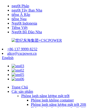
người Pháp
người Tây Ban Nha
tiếng Ả Rập
tiếng Nga
Người Indonesia
Tiếng Việt
Người Bồ Đào Nha
+86 137 9999 8232
alice@cscpower.cn
English
Trang Chủ
Các sản phẩm
Phòng lạnh năng lượng mặt trời
Phòng lạnh không container
Phòng lạnh năng lượng mặt trời 20ft