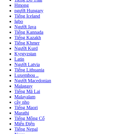
Hmong
người Hungary
Tiếng Iceland
Igbo
Người Java
Tiếng Kannada
Tiếng Kazakh
Tiếng Khmer
Người Kurd
Kyrgyzstan
Latin
Người Latvia
Tiếng Lithuania
Luxembou ..
Người Macedonian
Malagasy
Tiếng Mã Lai
Malayalam
cây nho
Tiếng Maori
Marathi
Tiếng Mông Cổ
Miến Điện
Tiếng Nepal