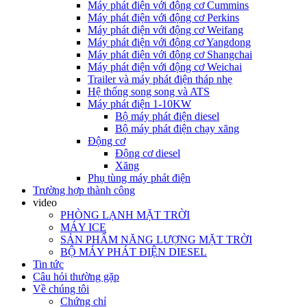
Máy phát điện với động cơ Cummins
Máy phát điện với động cơ Perkins
Máy phát điện với động cơ Weifang
Máy phát điện với động cơ Yangdong
Máy phát điện với động cơ Shangchai
Máy phát điện với động cơ Weichai
Trailer và máy phát điện tháp nhẹ
Hệ thống song song và ATS
Máy phát điện 1-10KW
Bộ máy phát điện diesel
Bộ máy phát điện chạy xăng
Động cơ
Động cơ diesel
Xăng
Phụ tùng máy phát điện
Trường hợp thành công
video
PHÒNG LẠNH MẶT TRỜI
MÁY ICE
SẢN PHẨM NĂNG LƯỢNG MẶT TRỜI
BỘ MÁY PHÁT ĐIỆN DIESEL
Tin tức
Câu hỏi thường gặp
Về chúng tôi
Chứng chỉ