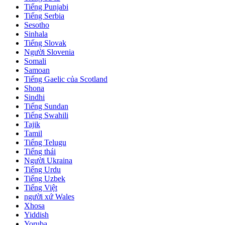
Tiếng Punjabi
Tiếng Serbia
Sesotho
Sinhala
Tiếng Slovak
Người Slovenia
Somali
Samoan
Tiếng Gaelic của Scotland
Shona
Sindhi
Tiếng Sundan
Tiếng Swahili
Tajik
Tamil
Tiếng Telugu
Tiếng thái
Người Ukraina
Tiếng Urdu
Tiếng Uzbek
Tiếng Việt
người xứ Wales
Xhosa
Yiddish
Yoruba