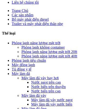
Liên hệ chúng tôi
Trang Chủ
Các sản phẩm
Bộ máy phát điện diesel
Trailer và máy phát điện tháp nhẹ
Thể loại
Phòng lạnh năng lượng mặt trời
Phòng lạnh không container
Phòng lạnh năng lượng mặt trời 20ft
Phòng lạnh năng lượng mặt trời 40ft
Phòng lạnh tiêu chuẩn
Máy đông lạnh
Tủ đông y tế
Máy làm đá
Máy làm đá vảy bay hơi
Nước ngọt trên cạn
Nước biển trên thuyền
Nước biển trên cạn
Máy làm đá vảy
Máy làm đá vảy nước ngọt
Máy làm đá vảy nước biển
Máy làm đá ống