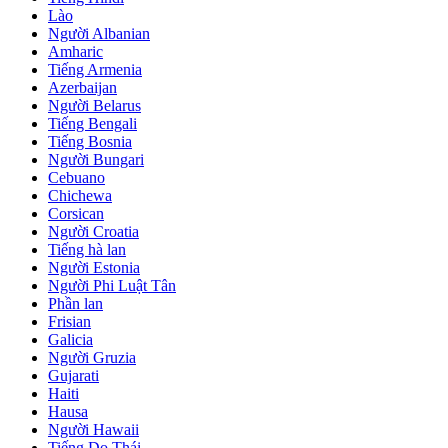
Lào
Người Albanian
Amharic
Tiếng Armenia
Azerbaijan
Người Belarus
Tiếng Bengali
Tiếng Bosnia
Người Bungari
Cebuano
Chichewa
Corsican
Người Croatia
Tiếng hà lan
Người Estonia
Người Phi Luật Tân
Phần lan
Frisian
Galicia
Người Gruzia
Gujarati
Haiti
Hausa
Người Hawaii
Tiếng Do Thái