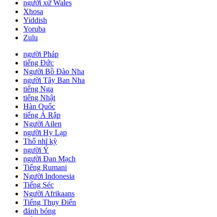
người xứ Wales
Xhosa
Yiddish
Yoruba
Zulu
người Pháp
tiếng Đức
Người Bồ Đào Nha
người Tây Ban Nha
tiếng Nga
tiếng Nhật
Hàn Quốc
tiếng Ả Rập
Người Ailen
người Hy Lạp
Thổ nhĩ kỳ
người Ý
người Đan Mạch
Tiếng Rumani
Người Indonesia
Tiếng Séc
Người Afrikaans
Tiếng Thụy Điển
đánh bóng