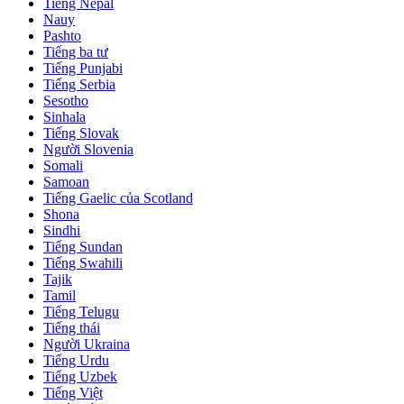
Tiếng Nepal
Nauy
Pashto
Tiếng ba tư
Tiếng Punjabi
Tiếng Serbia
Sesotho
Sinhala
Tiếng Slovak
Người Slovenia
Somali
Samoan
Tiếng Gaelic của Scotland
Shona
Sindhi
Tiếng Sundan
Tiếng Swahili
Tajik
Tamil
Tiếng Telugu
Tiếng thái
Người Ukraina
Tiếng Urdu
Tiếng Uzbek
Tiếng Việt