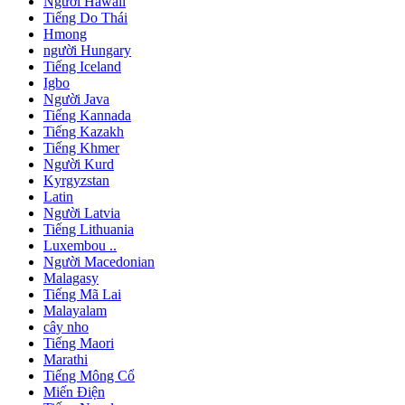
Người Hawaii
Tiếng Do Thái
Hmong
người Hungary
Tiếng Iceland
Igbo
Người Java
Tiếng Kannada
Tiếng Kazakh
Tiếng Khmer
Người Kurd
Kyrgyzstan
Latin
Người Latvia
Tiếng Lithuania
Luxembou ..
Người Macedonian
Malagasy
Tiếng Mã Lai
Malayalam
cây nho
Tiếng Maori
Marathi
Tiếng Mông Cổ
Miến Điện