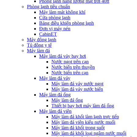
Phòng lạnh năng lượng mặt trời 40ft
Phòng lạnh tiêu chuẩn
Máy làm mát không khí
Cửa phòng lạnh
Bảng điều khiển phòng lạnh
Đơn vị máy nén
CabinET
Máy đông lạnh
Tủ đông y tế
Máy làm đá
Máy làm đá vảy bay hơi
Nước ngọt trên cạn
Nước biển trên thuyền
Nước biển trên cạn
Máy làm đá vảy
Máy làm đá vảy nước ngọt
Máy làm đá vảy nước biển
Máy làm đá ống
Máy làm đá ống
Thiết bị bay hơi máy làm đá ống
Máy làm đá viên
Máy làm đá khối làm lạnh trực tiếp
Máy làm đá viên kiểu nước muối
Máy làm đá khối trong suốt
Máy làm đá khối loại ngâm nước muối