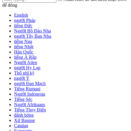
để đóng
English
người Pháp
tiếng Đức
Người Bồ Đào Nha
người Tây Ban Nha
tiếng Nga
tiếng Nhật
Hàn Quốc
tiếng Ả Rập
Người Ailen
người Hy Lạp
Thổ nhĩ kỳ
người Ý
người Đan Mạch
Tiếng Rumani
Người Indonesia
Tiếng Séc
Người Afrikaans
Tiếng Thụy Điển
đánh bóng
Xứ Basque
Catalan
Esperanto