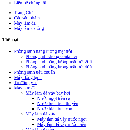
Liên hệ chúng tôi
Trang Chủ
Các sản phẩm
Máy làm đá
Máy làm đá ống
Thể loại
Phòng lạnh năng lượng mặt trời
Phòng lạnh không container
Phòng lạnh năng lượng mặt trời 20ft
Phòng lạnh năng lượng mặt trời 40ft
Phòng lạnh tiêu chuẩn
Máy đông lạnh
Tủ đông y tế
Máy làm đá
Máy làm đá vảy bay hơi
Nước ngọt trên cạn
Nước biển trên thuyền
Nước biển trên cạn
Máy làm đá vảy
Máy làm đá vảy nước ngọt
Máy làm đá vảy nước biển
Máy làm đá ống