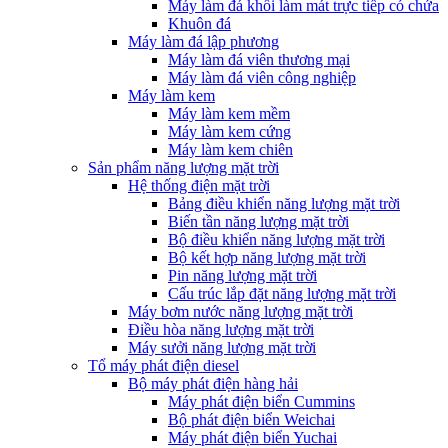
Máy làm đá khối làm mát trực tiếp có chứa
Khuôn đá
Máy làm đá lập phương
Máy làm đá viên thương mại
Máy làm đá viên công nghiệp
Máy làm kem
Máy làm kem mềm
Máy làm kem cứng
Máy làm kem chiên
Sản phẩm năng lượng mặt trời
Hệ thống điện mặt trời
Bảng điều khiển năng lượng mặt trời
Biến tần năng lượng mặt trời
Bộ điều khiển năng lượng mặt trời
Bộ kết hợp năng lượng mặt trời
Pin năng lượng mặt trời
Cấu trúc lắp đặt năng lượng mặt trời
Máy bơm nước năng lượng mặt trời
Điều hòa năng lượng mặt trời
Máy sưởi năng lượng mặt trời
Tổ máy phát điện diesel
Bộ máy phát điện hàng hải
Máy phát điện biển Cummins
Bộ phát điện biển Weichai
Máy phát điện biển Yuchai