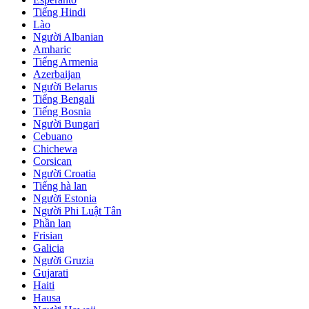
Tiếng Hindi
Lào
Người Albanian
Amharic
Tiếng Armenia
Azerbaijan
Người Belarus
Tiếng Bengali
Tiếng Bosnia
Người Bungari
Cebuano
Chichewa
Corsican
Người Croatia
Tiếng hà lan
Người Estonia
Người Phi Luật Tân
Phần lan
Frisian
Galicia
Người Gruzia
Gujarati
Haiti
Hausa