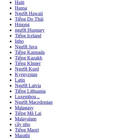
Haiti
Hausa
Người Hawaii
Tiếng Do Thái
Hmong
người Hungary
Tiếng Iceland
Igbo
Người Java
Tiếng Kannada
Tiếng Kazakh
Tiếng Khmer
Người Kurd
Kyrgyzstan
Latin
Người Latvia
Tiếng Lithuania
Luxembou ..
Người Macedonian
Malagasy
Tiếng Mã Lai
Malayalam
cây nho
Tiếng Maori
Marathi