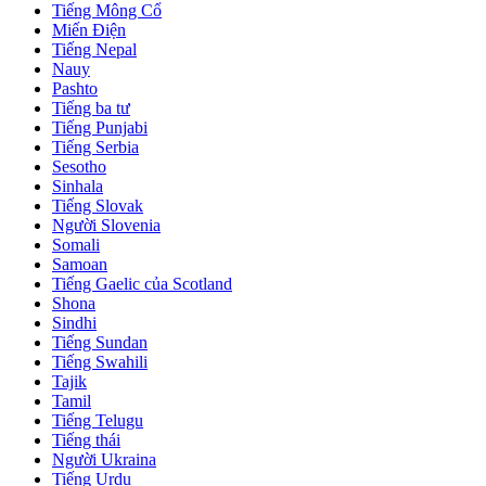
Tiếng Mông Cổ
Miến Điện
Tiếng Nepal
Nauy
Pashto
Tiếng ba tư
Tiếng Punjabi
Tiếng Serbia
Sesotho
Sinhala
Tiếng Slovak
Người Slovenia
Somali
Samoan
Tiếng Gaelic của Scotland
Shona
Sindhi
Tiếng Sundan
Tiếng Swahili
Tajik
Tamil
Tiếng Telugu
Tiếng thái
Người Ukraina
Tiếng Urdu