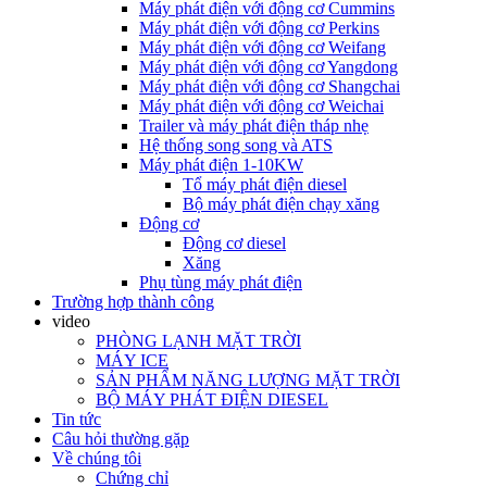
Máy phát điện với động cơ Cummins
Máy phát điện với động cơ Perkins
Máy phát điện với động cơ Weifang
Máy phát điện với động cơ Yangdong
Máy phát điện với động cơ Shangchai
Máy phát điện với động cơ Weichai
Trailer và máy phát điện tháp nhẹ
Hệ thống song song và ATS
Máy phát điện 1-10KW
Tổ máy phát điện diesel
Bộ máy phát điện chạy xăng
Động cơ
Động cơ diesel
Xăng
Phụ tùng máy phát điện
Trường hợp thành công
video
PHÒNG LẠNH MẶT TRỜI
MÁY ICE
SẢN PHẨM NĂNG LƯỢNG MẶT TRỜI
BỘ MÁY PHÁT ĐIỆN DIESEL
Tin tức
Câu hỏi thường gặp
Về chúng tôi
Chứng chỉ