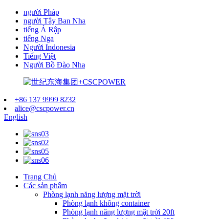
người Pháp
người Tây Ban Nha
tiếng Ả Rập
tiếng Nga
Người Indonesia
Tiếng Việt
Người Bồ Đào Nha
+86 137 9999 8232
alice@cscpower.cn
English
Trang Chủ
Các sản phẩm
Phòng lạnh năng lượng mặt trời
Phòng lạnh không container
Phòng lạnh năng lượng mặt trời 20ft