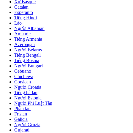
Xứ Basque
Catalan
Esperanto
Tiếng Hindi
Lào
Người Albanian
Amharic
Tiếng Armenia
Azerbaijan
Người Belarus
Tiếng Bengali
Tiếng Bosnia
Người Bungari
Cebuano
Chichewa
Corsican
Người Croatia
Tiếng hà lan
Người Estonia
Người Phi Luật Tân
Phần lan
Frisian
Galicia
Người Gruzia
Gujarati